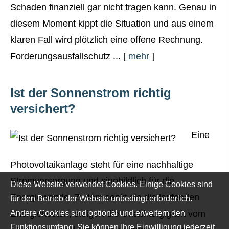
Schaden finanziell gar nicht tragen kann. Genau in
diesem Moment kippt die Situation und aus einem
klaren Fall wird plötzlich eine offene Rechnung.
Forderungsausfallschutz ...
[
mehr
]
Ist der Sonnenstrom richtig
versichert?
Eine
Photovoltaikanlage steht für eine nachhaltige
Stromversorgung und sinnbildlich für die
Diese Website verwendet Cookies. Einige Cookies sind
Energiewende. Zudem senkt sie die laufenden
für den Betrieb der Website unbedingt erforderlich.
Andere Cookies sind optional und erweitern den
Energiekosten, steigert die Unabhängigkeit vom
Funktionsumfang. Sie können Ihre Einwilligung jederzeit