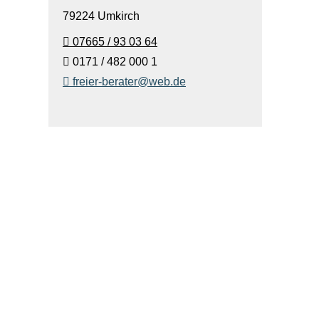
79224 Umkirch
07665 / 93 03 64
0171 / 482 000 1
freier-berater@web.de